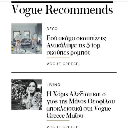
Vogue Recommends
DECO
Εσύ ακόμα σκουπίζεις;
Ανακάλυψε τις 5 top
σκούπες ρομπότ
VOGUE GREECE
LIVING
Η Χάρις Αλεξίου και ο
γιος της Μάνος Θεοφίλου
αποκλειστικά στη Vogue
Greece Μαΐου
VOGUE GREECE