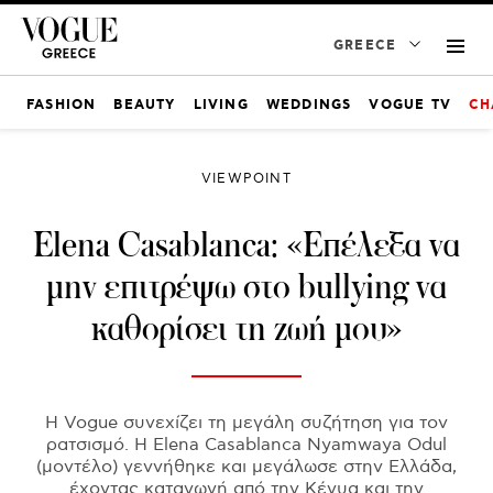
GREECE
FASHION
BEAUTY
LIVING
WEDDINGS
VOGUE TV
CH
VIEWPOINT
Elena Casablanca: «Επέλεξα να
μην επιτρέψω στο bullying να
καθορίσει τη ζωή μου»
Η Vogue συνεχίζει τη μεγάλη συζήτηση για τον
ρατσισμό. Η Elena Casablanca Nyamwaya Odul
(μοντέλο) γεννήθηκε και μεγάλωσε στην Ελλάδα,
έχοντας καταγωγή από την Κένυα και την