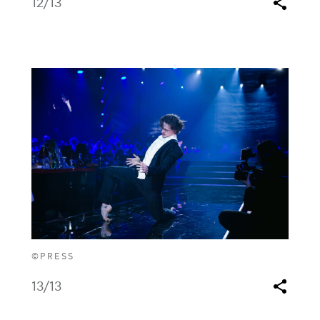
12
/13
©PRESS
13
/13