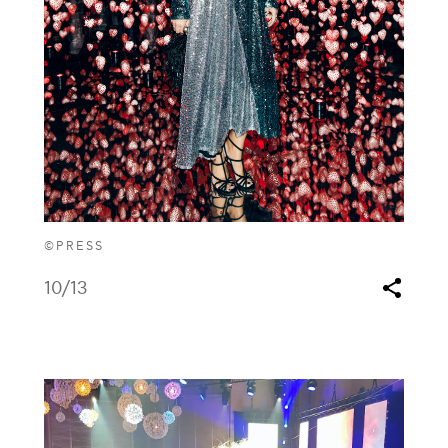
©PRESS
10
/13