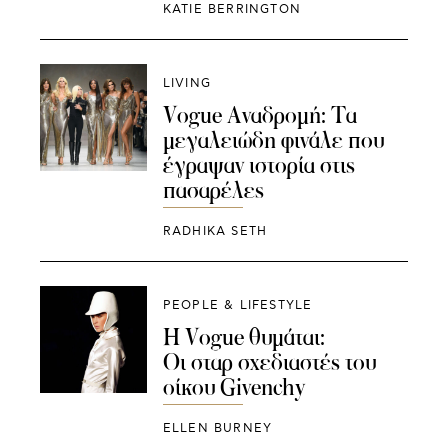
KATIE BERRINGTON
LIVING
Vogue Αναδρομή: Τα
μεγαλειώδη φινάλε που
έγραψαν ιστορία στις
πασαρέλες
RADHIKA SETH
PEOPLE & LIFESTYLE
H Vogue θυμάται:
Οι σταρ σχεδιαστές του
οίκου Givenchy
ELLEN BURNEY