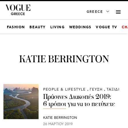
GREECE
FASHION
BEAUTY
LIVING
WEDDINGS
VOGUE TV
CH
KATIE BERRINGTON
PEOPLE & LIFESTYLE
ΓΕΥΣΗ
ΤΑΞΙΔΙ
Πράσινες Διακοπές 2019:
6 τρόποι για να το πετύχετε
KATIE BERRINGTON
26 ΜΑΡΤΊΟΥ 2019