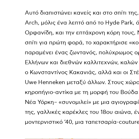
Αυτό διαπιστώνει κανείς και στο σπίτι της
Arch, μόλις ένα λεπτό από το Hyde Park, 
Ορφανίδη, και την επτάχρονη κόρη τους, Μ
σπίτι για πρώτη φορά, το χαρακτήρισε «κ
παραμένει ένας ζωντανός, πολύχρωμος ο
Ελλήνων και διεθνών καλλιτεχνών, καλών
ο Κωνσταντίνος Κακανιάς, αλλά και οι Στ
Uwe Henneken μεταξύ άλλων. Στους χώρο
κηροπήγιο-αντίκα με τη μορφή του Βούδα 
Νέα Υόρκη– «συνομιλεί» με μια αγιογραφ
της, γαλλικές καρέκλες του 18ου αιώνα, 
μοντερνιστικό ’40, μια ταπετσαρία-coutur