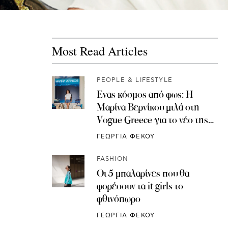
Most Read Articles
PEOPLE & LIFESTYLE
Ένας κόσμος από φως: Η
Μαρίνα Βερνίκου μιλά στη
Vogue Greece για το νέο της
δημιουργικό κεφάλαιο
ΓΕΩΡΓΙΑ ΦΕΚΟΥ
FASHION
Οι 5 μπαλαρίνες που θα
φορέσουν τα it girls το
φθινόπωρο
ΓΕΩΡΓΙΑ ΦΕΚΟΥ