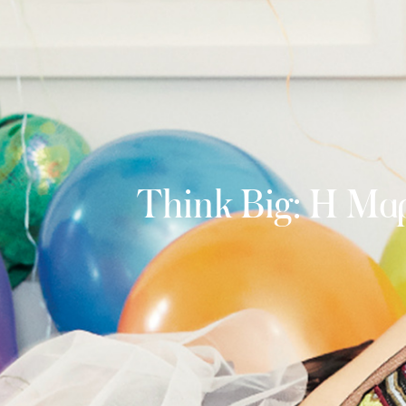
Think Big: Η Μα