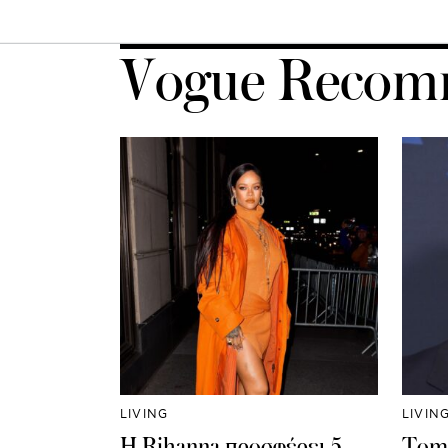
Vogue Recom
LIVING
LIVIN
Η Rihanna προσφέρει 5
Tom 