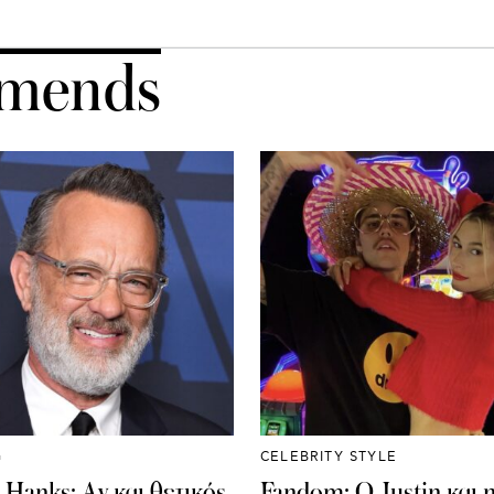
mends
G
CELEBRITY STYLE
Hanks: Αν και θετικός
Fandom: Ο Justin και 