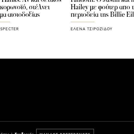
 κορωνοϊό, στέλνει
Hailey με φούτερ απο 
μα αισιοδοξίας
περιοδεία της Billie Ei
SPECTER
ΈΛΕΝΑ ΤΣΙΡΟΖΊΔΟΥ