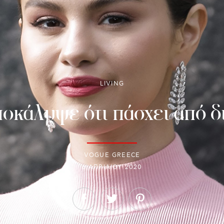
LIVING
οκάλυψε ότι πάσχει από δ
VOGUE GREECE
6 ΑΠΡΙΛΊΟΥ 2020