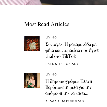
Most Read Articles
LIVING
Συνταγές: H μακαρονάδα με
φέτα και ντοματίνια που έγινε
viral στο TikTok
ΕΛΕΝΑ ΤΣΙΡΟΖΙΔΟΥ
LIVING
Η δημοσιογράφος Ελένη
Βαρβιτσιώτη μιλά για την
απόφασή της να κάνει
κρυοσυντήρηση ωαρίων
ΚΕΛΛΥ ΣΤΑΥΡΟΠΟΥΛΟΥ