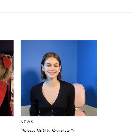
NEWS
η
“Save With Stories”: