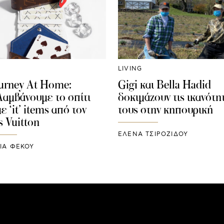
LIVING
urney At Home:
Gigi και Bella Hadid
αμβάνουμε το σπίτι
δοκιμάζουν τις ικανότη
ε ‘it’ items από τον
τους στην κηπουρική
s Vuitton
ΈΛΕΝΑ ΤΣΙΡΟΖΊΔΟΥ
ΙΑ ΦΕΚΟΥ