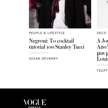
PEOPLE & LIFESTYLE
DECO
Negroni: Το cocktail
A Jo
tutorial του Stanley Tucci
Απολ
μας μ
Loui
SUSAN DEVANEY
ΓΕΩΡΓ