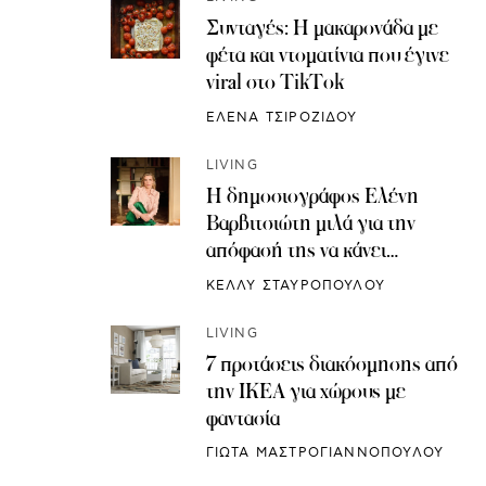
Συνταγές: H μακαρονάδα με
φέτα και ντοματίνια που έγινε
viral στο TikTok
ΕΛΕΝΑ ΤΣΙΡΟΖΙΔΟΥ
LIVING
Η δημοσιογράφος Ελένη
Βαρβιτσιώτη μιλά για την
απόφασή της να κάνει
κρυοσυντήρηση ωαρίων
ΚΕΛΛΥ ΣΤΑΥΡΟΠΟΥΛΟΥ
LIVING
7 προτάσεις διακόσμησης από
την IKEA για χώρους με
φαντασία
ΓΙΩΤΑ ΜΑΣΤΡΟΓΙΑΝΝΟΠΟΥΛΟΥ