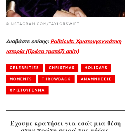
©INSTAGRAM.COM/TAYLORSWIFT
Διαβάστε επίσης:
Politicult: Χριστουγεννιάτικη
ιστορία (Πρώτο τραπέζι σπίτι)
CELEBRITIES
CHRISTMAS
HOLIDAYS
MOMENTS
THROWBACK
ΑΝΑΜΝΗΣΕΙΣ
ΧΡΙΣΤΟΥΓΕΝΝΑ
Έχουμε κρατήσει για εσάς μια θέση
στην πρώτη σειρά της μόδας.