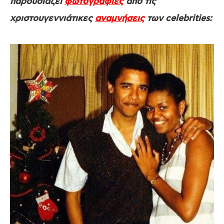
παρουσιάζει
φωτογραφίες
από τις
χριστουγεννιάτικες
αναμνήσεις
των celebrities: