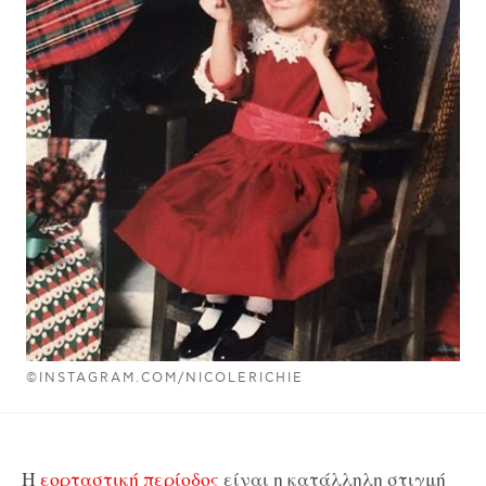
©INSTAGRAM.COM/NICOLERICHIE
Η
εορταστική περίοδος
είναι η κατάλληλη στιγμή