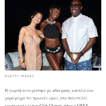
©GETTY IMAGES
Η γιορτή συνεχίστηκε με
after party
, κοκτέιλ και
χορό μ
έχρι τις πρωινές ώρες, στο πολυτελές
νυχτερινό κέντρο
Club Chinois
, όπου η
GREY