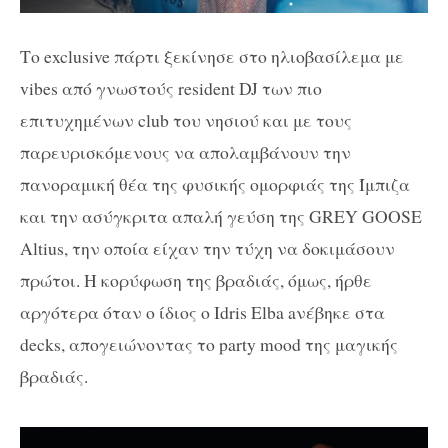
Το e
xclusive
πάρτι ξεκίνησε στο ηλιοβασίλεμα με
v
ibes
από γνωστούς
resident
DJ
των πιο
επιτυχημένων
club
του νησιού και με τους
παρευρισκόμενους να απολαμβάνουν την
πανοραμική θέα της φυσικής ομορφιάς της Ίμπιζα
και την ασύγκριτα απαλή γεύση της
GREY GOOSE
Altius
, την οποία είχαν την τύχη να δοκιμάσουν
πρώτοι. Η κορύφωση της βραδιάς, όμως, ήρθε
αργότερα όταν ο ίδιος ο
Idris
Elba
a
νέβηκε στα
d
ecks
, απογειώνοντας το p
arty
m
ood
της μαγικής
βραδιάς.