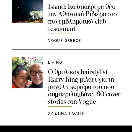
Island: Καλοκαίρι με θέα
την Αθηναϊκή Ριβιέρα στο
πιο εμβληματικό club
restaurant
VOGUE GREECE
LIVING
O θρυλικός hairstylist
Harry King μιλάει για τη
μεγάλη καριέρα του που
συμπεριλαμβάνει 60 cover
stories στη Vogue
ΧΡΙΣΤΙΝΑ ΠΟΛΙΤΗ