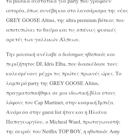
τα βασικά συστατικά για party που γράφουν
ιστορία, όπως συνέβη και στο λανσάρισμα της
νέας
G
REY
GOOSE
Altius
, της
ultra
premium
βότκας που
αποτυπώνει το θαύμα και τις σπάνιες φυσικές
αρετές των γαλλικών Άλπεων.
Την μουσική ανέλαβε ο
διάσημος ηθοποιός
και
περιζήτητος
DJ
,
Idris Elba
, που διασκέδασε τους
καλεσμένους μέχρι τις πρώτες πρωινές ώρες. Το
λαμπερό party της G
REY
GOOSE
Altius,
πραγματοποιήθηκε σε μια ιδιωτική βίλα στους
λόφους του Cap Martinet, στην κοσμική Ίμπιζα.
Ανάμεσα στην guest list ήταν και η Ηλιάνα
Παπαγεωργίου,
o
Micheal
Ward
, πρωταγωνιστής
της σειράς του N
etflix
TOP
BOY
, η ηθοποιός Α
my