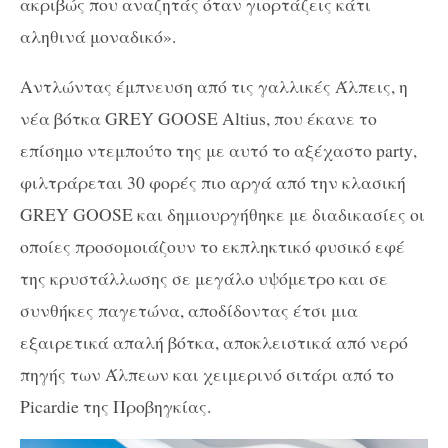
ακριβώς που αναζητάς όταν γιορτάζεις κάτι
αληθινά μοναδικό».
Αντλώντας έμπνευση από τις γαλλικές Άλπεις, η
νέα βότκα
GR
E
Y GOOSE Altius
, που έκανε το
επίσημο ντεμπούτο της με αυτό το αξέχαστο p
arty
,
φιλτράρεται 30 φορές πιο αργά από την κλασική
GR
E
Y GOOSE
και δημιουργήθηκε με διαδικασίες οι
οποίες προσομοιάζουν το εκπληκτικό φυσικό εφέ
της κρυστάλλωσης σε μεγάλο υψόμετρο και σε
συνθήκες παγετώνα, αποδίδοντας έτσι μια
εξαιρετικά απαλή βότκα, αποκλειστικά από νερό
πηγής των Άλπεων και χειμερινό σιτάρι από το
Picardie
της Προβηγκίας.