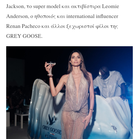
Jackson
, το s
uper
model
και ακτιβίστιρα L
eomie
Anderson
,
o
ηθοποιός και i
nternational
influencer
Renan
Pacheco
και άλλοι ξεχωριστοί φίλοι της
GREY
GOOSE
.