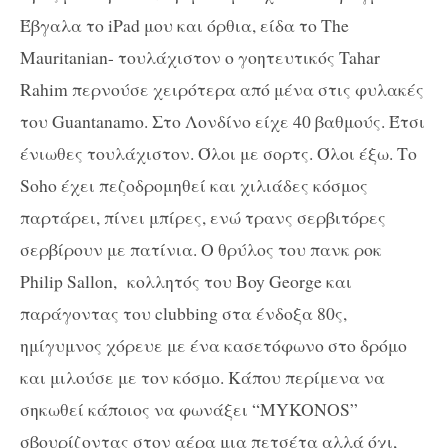
Έβγαλα το iPad μου και όρθια, είδα το The
Mauritanian- τουλάχιστον ο γοητευτικός Tahar
Rahim περνούσε χειρότερα από μένα στις φυλακές
του Guantanamo. Στο Λονδίνο είχε 40 βαθμούς. Έτσι
ένιωθες τουλάχιστον. Όλοι με σορτς. Όλοι έξω. Το
Soho έχει πεζοδρομηθεί και χιλιάδες κόσμος
παρτάρει, πίνει μπίρες, ενώ τρανς σερβιτόρες
σερβίρουν με πατίνια. Ο θρύλος του πανκ ροκ
Philip Sallon, κολλητός του Boy George και
παράγοντας του clubbing στα ένδοξα 80ς,
ημίγυμνος χόρευε με ένα κασετόφωνο στο δρόμο
και μιλούσε με τον κόσμο. Κάπου περίμενα να
σηκωθεί κάποιος να φωνάξει “MYKONOS”
σβουρίζοντας στον αέρα μια πετσέτα αλλά όχι,