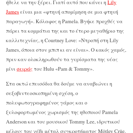
ήθελε να την ξέρει. Γιατί αυτό που κάνει η
Lily
James
είναι μια «φτηνή απομίμηση σε μια φτηνή
παραγωγή». Κόλαφος η Pamela. Βγήκε προχθές να
πάρει τα κομμάτια της και το έτερο μεγαθήριο της
καλλιτεχνίας, η Courtney Love: «Ντροπή στη Lily
James, όποια στον μπιπ κι αν είναι». Ο κακός χαμός,
πριν καν ολοκληρωθούν τα γυρίσματα της νέας
μίνι
σειράς
του Hulu «Pam & Tommy».
Στα οκτώ επεισόδια θα δούμε να αναβιώνει η
σεξοβιντεοσκοπημένη σχέση, ο
πολυφωτογραφημένος γάμος και ο
ξυλοφορτωμένος χωρισμός της ηθοποιού Pamela
Anderson και του μουσικού Tommy Lee, ιδρυτικού
μέλους του χέβι μέταλ συγκροτήματος Mötley Crüe.