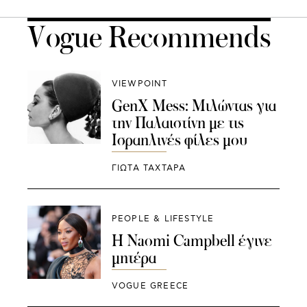
Vogue Recommends
VIEWPOINT
GenX Mess: Μιλώντας για
την Παλαιστίνη με τις
Ισραηλινές φίλες μου
ΓΙΩΤΑ ΤΑΧΤΑΡΑ
PEOPLE & LIFESTYLE
Η Naomi Campbell έγινε
μητέρα
VOGUE GREECE