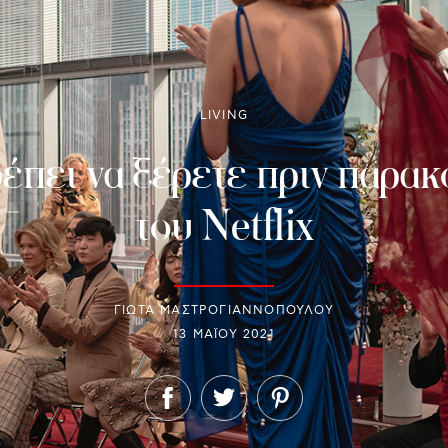
LIVING
έπει να ξέρετε πριν παρα
του Netflix
ΓΙΩΤΑ ΜΑΣΤΡΟΓΙΑΝΝΟΠΟΥΛΟΥ
13 ΜΑΪ́ΟΥ 2021