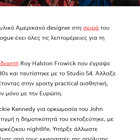
υλικό Αμερικανό designer στη
σειρά
του
ogue έχει όλες τις λεπτομέρειες για τη
εδιαστή
Roy Halston Frowick που έγραψε
80s και ταυτίστηκε με το Studio 54. Άλλαξε
οντας στην sporty practical αισθητική,
αν μόνο με την Ευρώπη.
ckie Kennedy για ορκωμοσία του John
ιγμή η δημοτικότητά του εκτοξεύτηκε, με
ορκέζικου nightlife. Υπήρξε άλλωστε
ένας από τους εκφραστές της απόλυτης