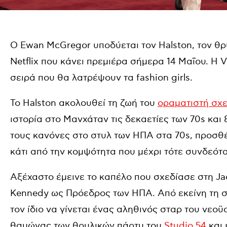
Ο Ewan McGregor υποδύεται τον Halston, τον θρ
Netflix που κάνει πρεμιέρα σήμερα 14 Μαΐου. H V
σειρά που θα λατρέψουν τα fashion girls.
To Halston ακολουθεί τη ζωή του
οραματιστή σχ
ιστορία στο Μανχάταν τις δεκαετίες των 70s και 
τους κανόνες στο στυλ των ΗΠΑ στα 70s, προσθέτ
κάτι από την κομψότητα που μέχρι τότε συνδεότ
Αξέχαστο έμεινε το καπέλο που σχεδίασε στη Ja
Kennedy ως Πρόεδρος των ΗΠΑ. Από εκείνη τη στ
τον ίδιο να γίνεται ένας αληθινός σταρ του νεοϋ
θαμώνας των θρυλικών πάρτυ του
Studio 54
και 