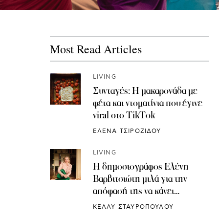
Most Read Articles
LIVING
Συνταγές: H μακαρονάδα με
φέτα και ντοματίνια που έγινε
viral στο TikTok
ΕΛΕΝΑ ΤΣΙΡΟΖΙΔΟΥ
LIVING
Η δημοσιογράφος Ελένη
Βαρβιτσιώτη μιλά για την
απόφασή της να κάνει
κρυοσυντήρηση ωαρίων
ΚΕΛΛΥ ΣΤΑΥΡΟΠΟΥΛΟΥ