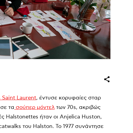
 Saint Laurent
, έντυσε κορυφαίες σταρ
ισε τα
σούπερ μόντελ
των 70s, ακριβώς
ς Halstonettes ήταν οι Anjelica Huston,
catwalks του Halston. To 1977 συνάντησε