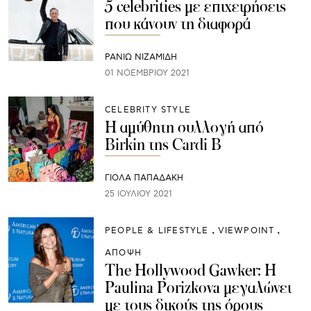
5 celebrities με επιχειρήσεις
που κάνουν τη διαφορά
ΡΑΝΙΏ ΝΙΖΑΜΊΔΗ
01 ΝΟΕΜΒΡΊΟΥ 2021
CELEBRITY STYLE
Η αμύθητη συλλογή από
Birkin της Cardi B
ΓΙΌΛΑ ΠΑΠΑΔΆΚΗ
25 ΙΟΥΛΊΟΥ 2021
PEOPLE & LIFESTYLE
VIEWPOINT
ΑΠΟΨΗ
The Hollywood Gawker: Η
Paulina Porizkova μεγαλώνει
με τους δικούς της όρους