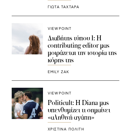
ΓΙΩΤΑ ΤΑΧΤΑΡΑ
VIEWPOINT
Διαβήτης τύπου 1: Η
contributing editor μας
μοιράζεται την ιστορία της
κόρης της
EMILY ZAK
VIEWPOINT
Politicult: H Diana μας
υπενθυμίζει τι σημαίνει
«αληθινή αγάπη»
ΧΡΙΣΤΙΝΑ ΠΟΛΙΤΗ