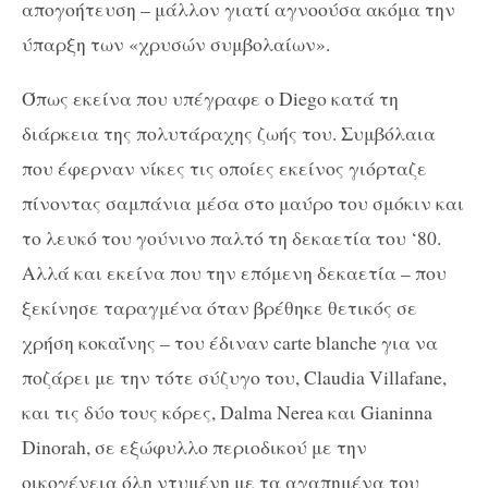
απογοήτευση – μάλλον γιατί αγνοούσα ακόμα την
ύπαρξη των «χρυσών συμβολαίων».
Όπως εκείνα που υπέγραφε ο Diego κατά τη
διάρκεια της πολυτάραχης ζωής του. Συμβόλαια
που έφερναν νίκες τις οποίες εκείνος γιόρταζε
πίνοντας σαμπάνια μέσα στο μαύρο του σμόκιν και
το λευκό του γούνινο παλτό τη δεκαετία του ‘80.
Αλλά και εκείνα που την επόμενη δεκαετία – που
ξεκίνησε ταραγμένα όταν βρέθηκε θετικός σε
χρήση κοκαΐνης – του έδιναν carte blanche για να
ποζάρει με την τότε σύζυγο του, Claudia Villafane,
και τις δύο τους κόρες, Dalma Nerea και Gianinna
Dinorah, σε εξώφυλλο περιοδικού με την
οικογένεια όλη ντυμένη με τα αγαπημένα του