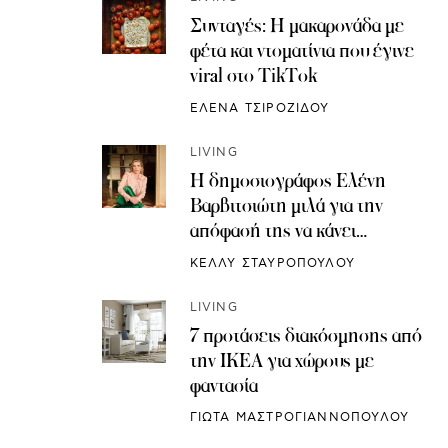
Συνταγές: H μακαρονάδα με
φέτα και ντοματίνια που έγινε
viral στο TikTok
ΕΛΕΝΑ ΤΣΙΡΟΖΙΔΟΥ
LIVING
Η δημοσιογράφος Ελένη
Βαρβιτσιώτη μιλά για την
απόφασή της να κάνει
κρυοσυντήρηση ωαρίων
ΚΕΛΛΥ ΣΤΑΥΡΟΠΟΥΛΟΥ
LIVING
7 προτάσεις διακόσμησης από
την IKEA για χώρους με
φαντασία
ΓΙΩΤΑ ΜΑΣΤΡΟΓΙΑΝΝΟΠΟΥΛΟΥ