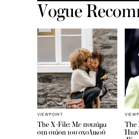
Vogue Recom
VIEWPOINT
VIEWP
The X-File: Mε πυτζάμα
The 
στη στάση του σχολικού
Ήταν