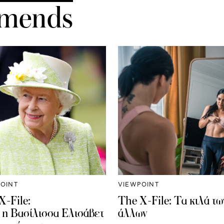
mends
OINT
VIEWPOINT
X-File:
The X-File: Τα κιλά τω
 η Βασίλισσα Ελισάβετ
άλλων