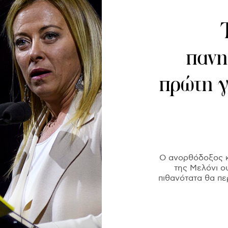
πανη
πρώτη 
Ο ανορθόδοξος κα
της Μελόνι ο
πιθανότατα θα πε