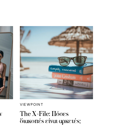
VIEWPOINT
ν
The X-File: Πόσες
διακοπές είναι αρκετές;