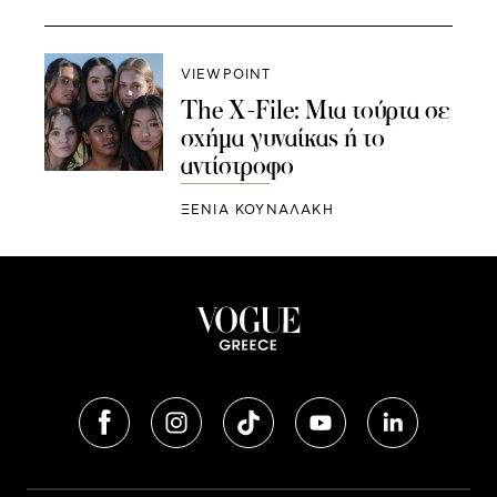
VIEWPOINT
The X-File: Μια τούρτα σε
σχήμα γυναίκας ή το
αντίστροφο
ΞΕΝΙΑ ΚΟΥΝΑΛΑΚΗ