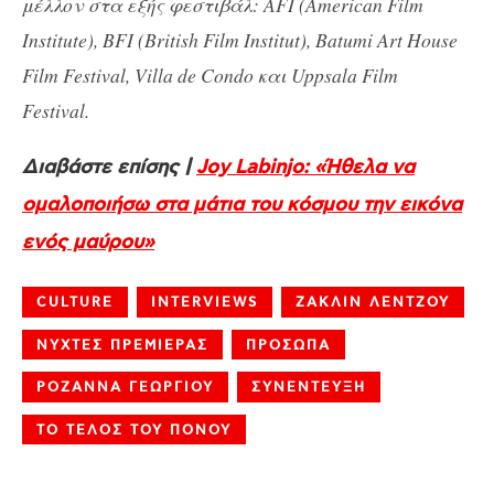
μέλλον στα εξής φεστιβάλ: AFI (American Film
Ιnstitute), BFI (British Film Institut), Batumi Art House
Film Festival, Villa de Condo και Uppsala Film
Festival.
Διαβάστε επίσης |
Joy Labinjo: «Ήθελα να
ομαλοποιήσω στα μάτια του κόσμου την εικόνα
ενός μαύρου»
CULTURE
INTERVIEWS
ΖΑΚΛΙΝ ΛΕΝΤΖΟΥ
ΝΥΧΤΕΣ ΠΡΕΜΙΕΡΑΣ
ΠΡΟΣΩΠΑ
ΡΟΖΑΝΝΑ ΓΕΩΡΓΙΟΥ
ΣΥΝΕΝΤΕΥΞΗ
ΤΟ ΤΕΛΟΣ ΤΟΥ ΠΟΝΟΥ