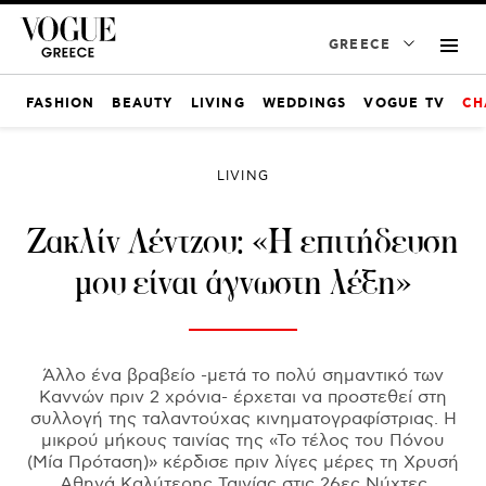
GREECE
FASHION
BEAUTY
LIVING
WEDDINGS
VOGUE TV
CH
LIVING
Ζακλίν Λέντζου: «Η επιτήδευση
μου είναι άγνωστη λέξη»
Άλλο ένα βραβείο -μετά το πολύ σημαντικό των
Καννών πριν 2 χρόνια- έρχεται να προστεθεί στη
συλλογή της ταλαντούχας κινηματογραφίστριας. Η
μικρού μήκους ταινίας της «Το τέλος του Πόνου
(Μία Πρόταση)» κέρδισε πριν λίγες μέρες τη Χρυσή
Αθηνά Καλύτερης Ταινίας στις 26ες Νύχτες