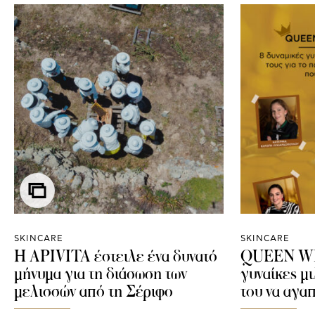
SKINCARE
SKINCARE
Η APIVITA έστειλε ένα δυνατό
QUEEN WIT
μήνυμα για τη διάσωση των
γυναίκες μι
μελισσών από τη Σέριφο
του να αγαπ