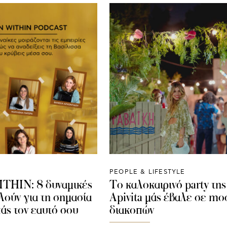
PEOPLE & LIFESTYLE
HIN: 8 δυναμικές
Το καλοκαιρινό party της
λούν για τη σημασία
Apivita μάς έβαλε σε mo
άς τον εαυτό σου
διακοπών