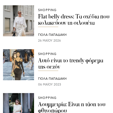
SHOPPING
Flat belly dress: Τα σχέδια που
κολακεύουν τη σιλουέτα
ΓΙΌΛΑ ΠΑΠΑΔΆΚΗ
26 ΜΑΪ́ΟΥ 2026
SHOPPING
Αυτό είναι το trendy φόρεμα
της σεζόν
ΓΙΌΛΑ ΠΑΠΑΔΆΚΗ
06 ΜΑΪ́ΟΥ 2023
SHOPPING
Ασυμμετρία: Είναι η τάση του
φθινοπώρου