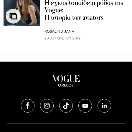
Η εγκυκλοπαίδεια μόδας της
Vogue:
Η ιστορία των aviators
ROSALIND JANA
20 ΑΥΓΟΎΣΤΟΥ 2019