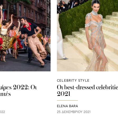
CELEBRITY STYLE
αίρες 2022: Οι
Οι best-dressed celebriti
κητές
2021
ELENA BARA
022
25 ΔΕΚΕΜΒΡΊΟΥ 2021