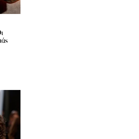
ι
ιάς