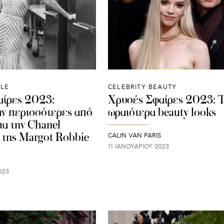
YLE
CELEBRITY BEAUTY
αίρες 2023:
Χρυσές Σφαίρες 2023: 
ν περισσότερες από
ωραιότερα beauty looks
ια την Chanel
 της Margot Robbie
CALIN VAN PARIS
11 ΙΑΝΟΥΑΡΊΟΥ 2023
023