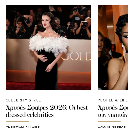
CELEBRITY STYLE
PEOPLE & LIF
Χρυσές Σφαίρες 2026: Οι best-
Χρυσές Σφα
dressed celebrities
των νικητών
CHRISTIAN ALLAIRE
VOGUE GREECE