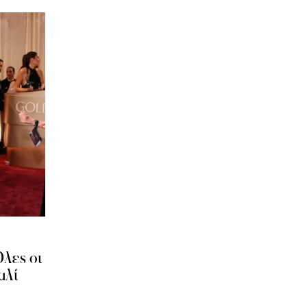
λες οι
αλί