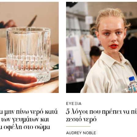
ΕΥΕΞΙΑ
α μην πίνω νερό κατά
5 λόγοι που πρέπει να π
 των γευμάτων και
ζεστό νερό
τα οφέλη στο σώμα
AUDREY NOBLE