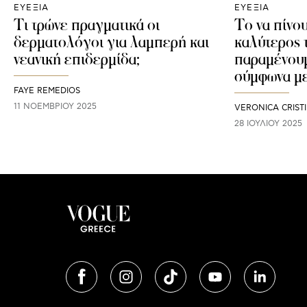
ΕΥΕΞΙΑ
ΕΥΕΞΙΑ
Τι τρώνε πραγματικά οι
Το να πίνου
δερματολόγοι για λαμπερή και
καλύτερος 
νεανική επιδερμίδα;
παραμένουμ
σύμφωνα με
FAYE REMEDIOS
11 ΝΟΕΜΒΡΊΟΥ 2025
VERONICA CRIST
28 ΙΟΥΛΊΟΥ 2025