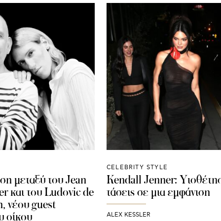
CELEBRITY STYLE
ση μεταξύ του Jean
Kendall Jenner: Υιοθέτη
er και του Ludovic de
τάσεις σε μια εμφάνιση
n, νέου guest
υ οίκου
ALEX KESSLER