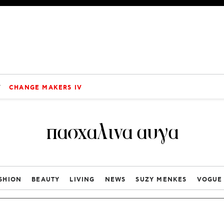
V
CHANGE MAKERS IV
πασχαλινα αυγα
SHION
BEAUTY
LIVING
NEWS
SUZY MENKES
VOGUE