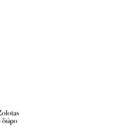
Zolotas
ό δώρο