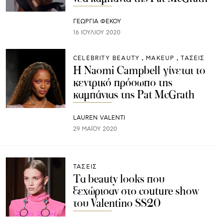
ΓΕΩΡΓΙΑ ΦΕΚΟΥ
16 ΙΟΥΛΊΟΥ 2020
CELEBRITY BEAUTY
ΜAKEUP
ΤΑΣΕΙΣ
Η Naomi Campbell γίνεται το
κεντρικό πρόσωπο της
καμπάνιας της Pat McGrath
LAUREN VALENTI
29 ΜΑΪ́ΟΥ 2020
ΤΑΣΕΙΣ
Τα beauty looks που
ξεχώρισαν στο couture show
του Valentino SS20