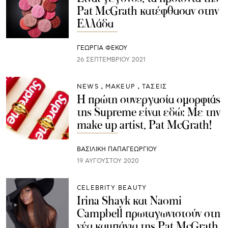
Pat McGrath κατέφθασαν στην
Ελλάδα
ΓΕΩΡΓΙΑ ΦΕΚΟΥ
26 ΣΕΠΤΕΜΒΡΊΟΥ 2021
NEWS
ΜAKEUP
ΤΑΣΕΙΣ
Η πρώτη συνεργασία ομορφιάς
της Supreme είναι εδώ: Με την
make up artist, Pat McGrath!
ΒΑΣΙΛΙΚΗ ΠΑΠΑΓΕΩΡΓΙΟΥ
19 ΑΥΓΟΎΣΤΟΥ 2020
CELEBRITY BEAUTY
Irina Shayk και Naomi
Campbell πρωταγωνιστούν στη
νέα καμπάνια της Pat McGrath