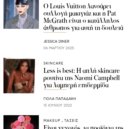
Ο Louis Vuitton λανσάρει
συλλογή μακιγιάζ και η Pat
McGrath είναι ο κατάλληλος
άνθρωπος για αυτή τη δουλειά
JESSICA DINER
06 ΜΑΡΤΊΟΥ 2025
SKINCARE
Less is best: Η απλή skincare
ρουτίνα της Naomi Campbell
για λαμπερή επιδερμίδα
ΓΙΌΛΑ ΠΑΠΑΔΆΚΗ
15 ΙΟΥΝΊΟΥ 2022
ΜAKEUP
ΤΑΣΕΙΣ
Είναι γεγονός, τα προϊόντα της