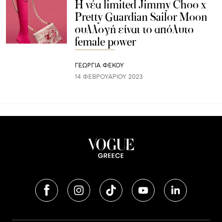
Η νέα limited Jimmy Choo x
Pretty Guardian Sailor Moon
συλλογή είναι το απόλυτο
female power
ΓΕΩΡΓΙΑ ΦΕΚΟΥ
14 ΦΕΒΡΟΥΑΡΊΟΥ 2023