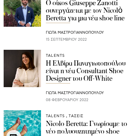
Ο οίκος Giuseppe Zanotti
συνεργάζεται με τον Nicolò
Beretta για μια νέα shoe line
ΓΙΩΤΑ ΜΑΣΤΡΟΓΙΑΝΝΟΠΟΥΛΟΥ
15 ΣΕΠΤΕΜΒΡΊΟΥ 2022
TALENTS
Η Ελβίρα Παναγιωτοπούλου
είναι η νέα Consultant Shoe
Designer του Off-White
ΓΙΩΤΑ ΜΑΣΤΡΟΓΙΑΝΝΟΠΟΥΛΟΥ
08 ΦΕΒΡΟΥΑΡΊΟΥ 2022
TALENTS
ΤΑΣΕΙΣ
Nicolο Beretta: Γνωρίσαμε το
νέο πολυσυζητημένο shoe