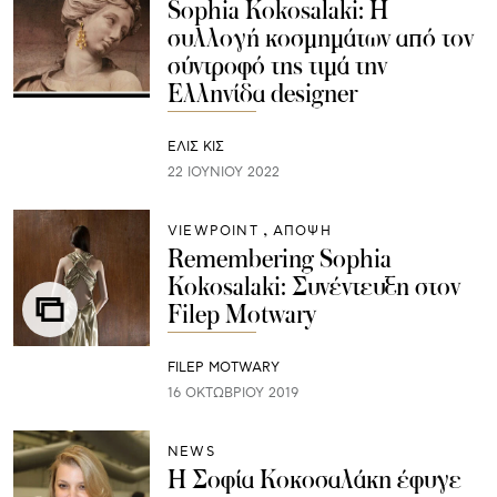
Sophia Kokosalaki: Η
συλλογή κοσμημάτων από τον
σύντροφό της τιμά την
Ελληνίδα designer
ΕΛΙΣ ΚΙΣ
22 ΙΟΥΝΊΟΥ 2022
VIEWPOINT
ΑΠΟΨΗ
Remembering Sophia
Kokosalaki: Συνέντευξη στον
Filep Motwary
FILEP MOTWARY
16 ΟΚΤΩΒΡΊΟΥ 2019
NEWS
Η Σοφία Κοκοσαλάκη έφυγε