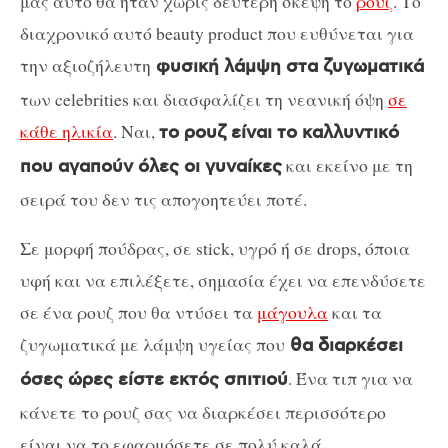
μας αυτό θα ήταν χωρίς δεύτερη σκέψη το
ρουζ
. Το
διαχρονικό αυτό beauty product που ευθύνεται για
την αξιοζήλευτη
φυσική λάμψη στα ζυγωματικά
των celebrities και διασφαλίζει τη νεανική όψη
σε
κάθε ηλικία
. Ναι,
το ρουζ είναι το καλλυντικό
και εκείνο με τη
που αγαπούν όλες οι γυναίκες
σειρά του δεν τις απογοητεύει ποτέ.
Σε μορφή πούδρας, σε stick, υγρό ή σε drops, όποια
υφή και να επιλέξετε, σημασία έχει να επενδύσετε
σε ένα ρουζ που θα ντύσει τα
μάγουλα
και τα
ζυγωματικά με λάμψη υγείας που
θα διαρκέσει
. Ένα τιπ για να
όσες ώρες είστε εκτός σπιτιού
κάνετε το ρουζ σας να διαρκέσει περισσότερο
είναι να το εφαρμόσετε σε πολύ καλά