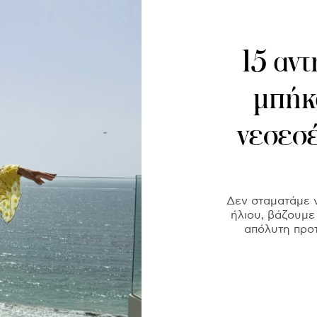
15 αν
μπήκ
νεσεσέ
Δεν σταματάμε 
ήλιου, βάζουμε
απόλυτη προτ