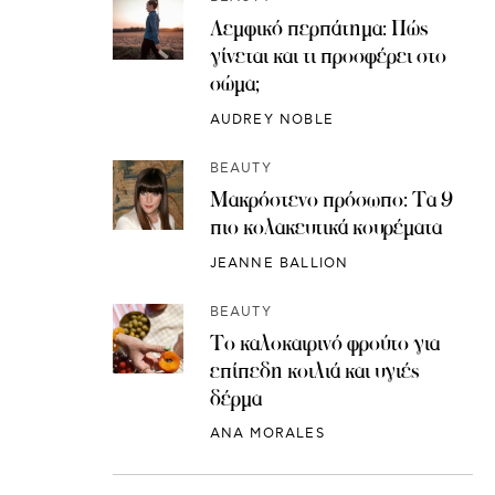
Λεμφικό περπάτημα: Πώς
γίνεται και τι προσφέρει στο
σώμα;
AUDREY NOBLE
BEAUTY
Μακρόστενο πρόσωπο: Τα 9
πιο κολακευτικά κουρέματα
JEANNE BALLION
BEAUTY
Το καλοκαιρινό φρούτο για
επίπεδη κοιλιά και υγιές
δέρμα
ANA MORALES