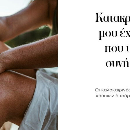
Κατακρ
μου έχ
που υ
συνή
Οι καλοκαιρινέ
κάποιων δυσάρ