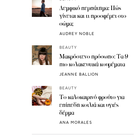
Λεμφικό περπάτημα: Πώς
γίνεται και τι προσφέρει στο
σώμα;
AUDREY NOBLE
BEAUTY
Μακρόστενο πρόσωπο: Τα 9
πιο κολακευτικά κουρέματα
JEANNE BALLION
BEAUTY
Το καλοκαιρινό φρούτο για
επίπεδη κοιλιά και υγιές
δέρμα
ANA MORALES