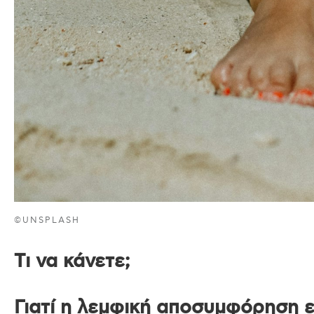
©UNSPLASH
Tι να κάνετε;
Γιατί η λεμφική αποσυμφόρηση ε