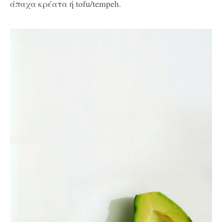
άπαχα κρέατα ή tofu/tempeh.