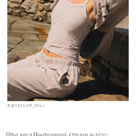
©@TAYLOR_HILL
Όπως και η Πρωτοχρονιά, έτσι και οι λίγες