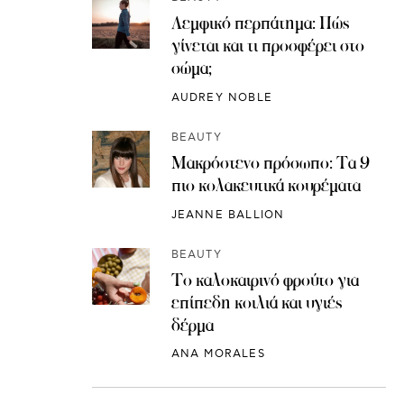
Λεμφικό περπάτημα: Πώς
γίνεται και τι προσφέρει στο
σώμα;
AUDREY NOBLE
BEAUTY
Μακρόστενο πρόσωπο: Τα 9
πιο κολακευτικά κουρέματα
JEANNE BALLION
BEAUTY
Το καλοκαιρινό φρούτο για
επίπεδη κοιλιά και υγιές
δέρμα
ANA MORALES