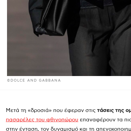
©DOLCE AND GABBANA
Μετά τη «δροσιά» που έφεραν στις
τάσεις της ο
πασαρέλες του φθινοπώρου
επαναφέρουν τα πιο
στην ένταση, τον δυναμισμό και τη απενοχοποι