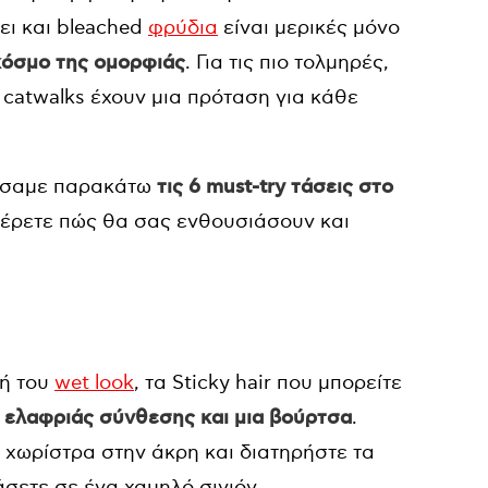
ει και bleached
φρύδια
είναι μερικές μόνο
κόσμο της ομορφιάς
. Για τις πιο τολμηρές,
α catwalks έχουν μια πρόταση για κάθε
ρώσαμε παρακάτω
τις 6 must-try τάσεις στο
ξέρετε πώς θα σας ενθουσιάσουν και
χή του
wet look
, τα Sticky hair που μπορείτε
λ ελαφριάς σύνθεσης και μια βούρτσα
.
 χωρίστρα στην άκρη και διατηρήστε τα
άσετε σε ένα χαμηλό σινιόν.