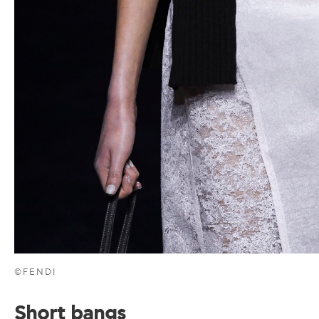
©FENDI
Short bangs