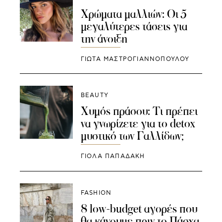
Χρώματα μαλλιών: Οι 5
μεγαλύτερες τάσεις για
την άνοιξη
ΓΙΩΤΑ ΜΑΣΤΡΟΓΙΑΝΝΟΠΟΥΛΟΥ
BEAUTY
Χυμός πράσου: Τι πρέπει
να γνωρίζετε για το detox
μυστικό των Γαλλίδων;
ΓΙΌΛΑ ΠΑΠΑΔΆΚΗ
FASHION
8 low-budget αγορές που
θα κάνουμε πριν το Πάσχα