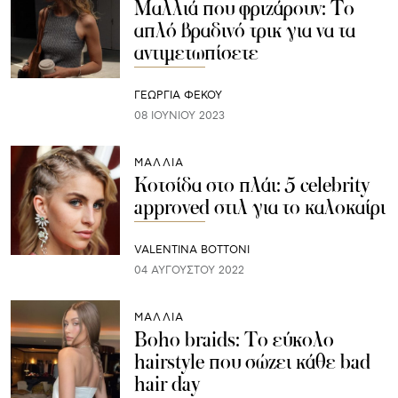
Μαλλιά που φριζάρουν: Το
απλό βραδινό τρικ για να τα
αντιμετωπίσετε
ΓΕΩΡΓΙΑ ΦΕΚΟΥ
08 ΙΟΥΝΊΟΥ 2023
ΜΑΛΛΙΑ
Κοτσίδα στο πλάι: 5 celebrity
approved στιλ για το καλοκαίρι
VALENTINA BOTTONI
04 ΑΥΓΟΎΣΤΟΥ 2022
ΜΑΛΛΙΑ
Boho braids: Το εύκολο
hairstyle που σώζει κάθε bad
hair day