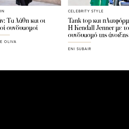
ON
CELEBRITY STYLE
ν: Τα λάθη και οι
Tank top και πλατφόρμ
οί συνδυασμοί
Η Kendall Jenner με τ
συνδυασμό της άνοιξης
E OLIVA
ENI SUBAIR