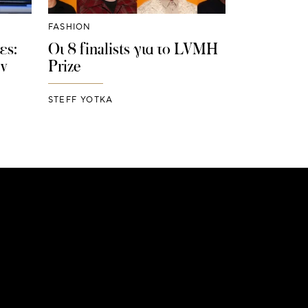
FASHION
ες:
Οι 8 finalists για το LVMH
ον
Prize
STEFF YOTKA