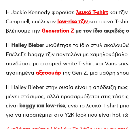
Η Jackie Kennedy φορούσε
λευκό T-shirt
και τζιν
Campbell, επέλεγαν
low-rise τζιν
και στενά T-shi
βλέπουμε την
Generation Z
με τον ίδιο ακριβώς
Η
Hailey Bieber
υιοθέτησε το ίδιο στυλ ακολουθώ
Επέλεξε baggy τζιν παντελόνι με χαμηλοκάβαλο c
συνδύασε με cropped white T-shirt και Vans sne
αγαπημένα
αξεσουάρ
της Gen Z, μια μαύρη shou
Η Hailey Bieber στην ουσία είναι η απόδειξη πω
μένει στάσιμος, αλλά προσαρμόζεται στις τάσεις
είναι
baggy και low-rise
, ενώ το λευκό T-shirt μπ
για να παραπέμπει στο Y2K look που είναι hot τώ