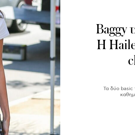
Baggy τ
H Haile
c
Τα δύο basic
καθημ