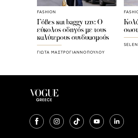
FASHION
FASHI
Γόβες και baggy τζιν: Ο
Κολά
εύκολος οδηγός με τους
σωστ
καλύτερους συνδυασμούς
SELEN
ΓΙΩΤΑ ΜΑΣΤΡΟΓΙΑΝΝΟΠΟΥΛΟΥ