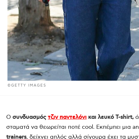
©GETTY IMAGES
Ο
συνδυασμός
τζιν παντελόνι
και λευκό T-shirt,
ό
σταματά να θεωρείται ποτέ cool. Εκπέμπει μια an
trainers
, δείχνει απλός αλλά σίγουρα έχει τα μυσ