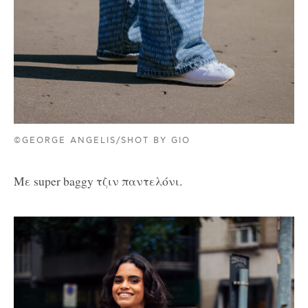
©GEORGE ANGELIS/SHOT BY GIO
Με super baggy τζιν παντελόνι.