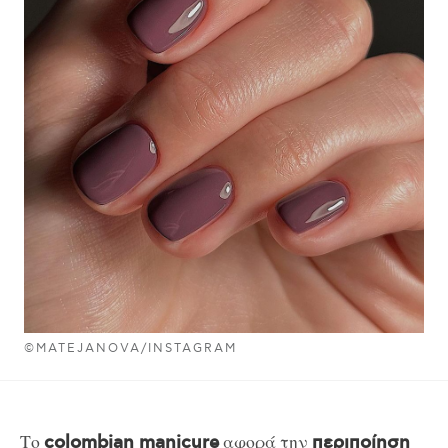
©MATEJANOVA/INSTAGRAM
Το
αφορά την
colombian manicure
περιποίηση