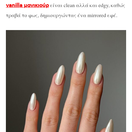
είναι clean αλλά και edgy, καθώς
vanilla μανικιούρ
τραβά το φως, δημιουργώντας ένα mirrored εφέ.