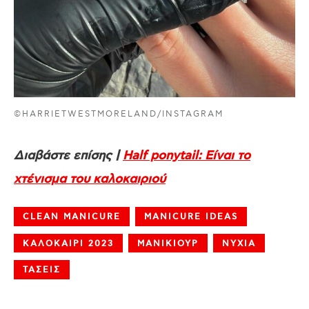
©HARRIETWESTMORELAND/INSTAGRAM
Διαβάστε επίσης |
Half ponytail: Είναι το
χτένισμα του καλοκαιριού
CLEAN MANICURE
MANICURE IDEAS
ΚΑΛΟΚΑΙΡΙ 2023
ΜΑΝΙΚΙΟΥΡ
ΝΥΧΙΑ
ΤΑΣΕΙΣ