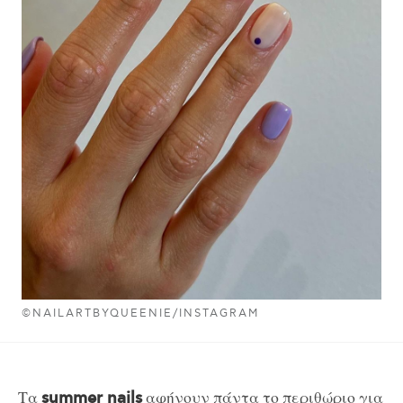
©NAILARTBYQUEENIE/INSTAGRAM
Τα
αφήνουν πάντα το περιθώριο για
summer nails