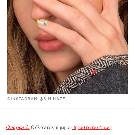
©INSTAGRAM @SIMIHAZE
Ομορφιά:
Θέλοντας ή μη, οι
προστατευτικές