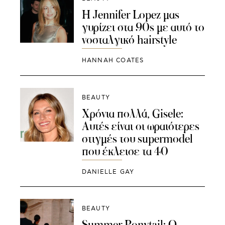
Η Jennifer Lopez μας
γυρίζει στα 90s με αυτό το
νοσταλγικό hairstyle
HANNAH COATES
BEAUTY
Χρόνια πολλά, Gisele:
Αυτές είναι οι ωραιότερες
στιγμές του supermodel
που έκλεισε τα 40
DANIELLE GAY
BEAUTY
Summer Ponytail: Ο