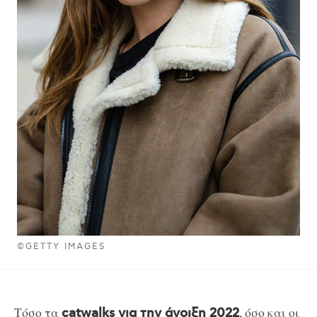
©GETTY IMAGES
Τόσο τα
, όσο και οι
catwalks για την άνοιξη 2022