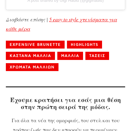
A post shared by Gigi Hadid (@gigihadid)
Διαβάστε επίσης |
5 easy to style χτενίσματα για
κάθε μέρα
EXPENSIVE BRUNETTE
HIGHLIGHTS
ΚΑΣΤΑΝΑ ΜΑΛΛΙΑ
ΜΑΛΛΙΑ
ΤΑΣΕΙΣ
ΧΡΩΜΑΤΑ ΜΑΛΛΙΩΝ
Έχουμε κρατήσει για εσάς μια θέση
στην πρώτη σειρά της μόδας.
Για όλα τα νέα της ομορφιάς, του στυλ και του
τρόπου ζωής που δεν μπορούν να περιμένουν,