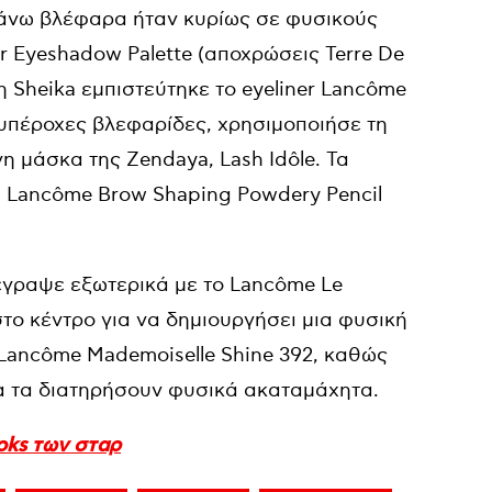
 πάνω βλέφαρα ήταν κυρίως σε φυσικούς
 Eyeshadow Palette (αποχρώσεις Terre De
 η Sheika εμπιστεύτηκε το eyeliner Lancôme
 υπέροχες βλεφαρίδες, χρησιμοποιήσε τη
η μάσκα της Zendaya, Lash Idôle. Τα
ι Lancôme Brow Shaping Powdery Pencil
ιέγραψε εξωτερικά με το Lancôme Le
το κέντρο για να δημιουργήσει μια φυσική
 Lancôme Mademoiselle Shine 392, καθώς
να τα διατηρήσουν φυσικά ακαταμάχητα.
ooks των σταρ