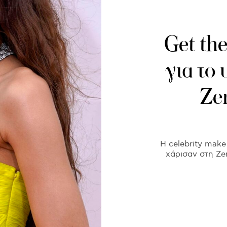
Get the
για το 
Ze
H celebrity make
χάρισαν στη Ze