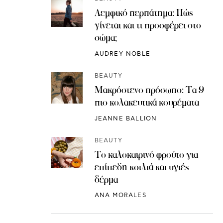
Λεμφικό περπάτημα: Πώς
γίνεται και τι προσφέρει στο
σώμα;
AUDREY NOBLE
BEAUTY
Μακρόστενο πρόσωπο: Τα 9
πιο κολακευτικά κουρέματα
JEANNE BALLION
BEAUTY
Το καλοκαιρινό φρούτο για
επίπεδη κοιλιά και υγιές
δέρμα
ANA MORALES