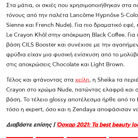
Στα μάτια, οι σκιές που χρησιμοποιήθηκαν στα
τόνους από την παλέτα Lancôme Hypnôse 5-Color
Sienne και French Nude). Για πιο δραματικό εφέ,
Le Crayon Khôl στην απόχρωση Black Coffee. Για
βάση CILS Booster και συνέχισε με την αγαπήμεν
φρύδια είχαν μια φυσική ενίσχυση από το μολύβ
στις αποχρώσεις Chocolate και Light Brown.
Τέλος και φτάνοντας στα
χείλη
, η Sheika τα περ
Crayon στο χρώμα Nude, πατώντας ελαφρά και σ
βάση. Το τέλειο glossy αποτέλεσμα ήρθε από το
τόσο η expert, όσο και η Zendaya αποφάσισαν 
Διαβάστε επίσης |
Όσκαρ 2021: Τα best beauty l