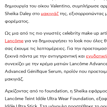
δημιουργία του οίκου Valentino, συμπλήρωσε αρμ
Sheika Daley στο
μακιγιάζ
της, εξισορροπώντας μ
φορέματος.
Ως μια από τις πιο γνωστές celebrity make up art
Lancôme
για να δημιουργήσει το look που όλες 
σας έχουμε τις λεπτομέρειες. Για την προετοιμασ
ξεκινά πάντα με την αντιγηραντική και
ενυδατική
συνεχίζει με την κρέμα ματιών Lancôme Advanced
Advanced Génifique Serum, προϊόν που προετοιμ
μακιγιάζ.
Αρχίζοντας από το foundation, η Sheika εφάρμο
Lancôme Teint Idôle Ultra Wear Foundation, εξαφ
Idôle Ultra Stick. Στα μάγουλα προστέθηκε το ρου