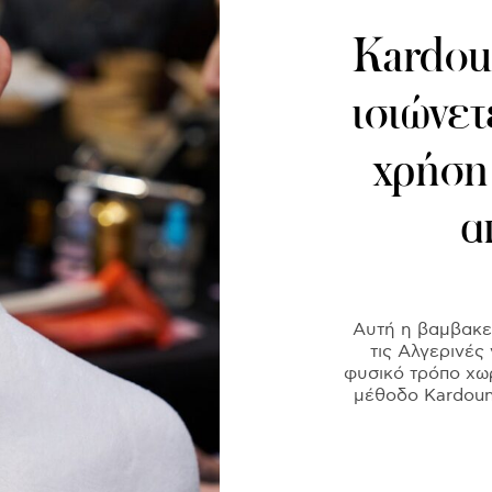
Kardou
ισιώνετ
χρήση
α
Αυτή η βαμβακε
τις Αλγερινές
φυσικό τρόπο χω
μέθοδο Kardoune