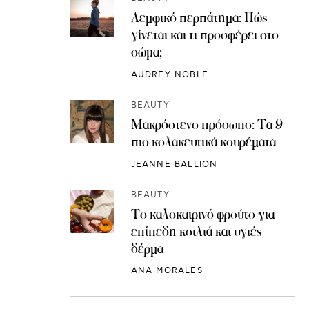
Λεμφικό περπάτημα: Πώς
γίνεται και τι προσφέρει στο
σώμα;
AUDREY NOBLE
BEAUTY
Μακρόστενο πρόσωπο: Τα 9
πιο κολακευτικά κουρέματα
JEANNE BALLION
BEAUTY
Το καλοκαιρινό φρούτο για
επίπεδη κοιλιά και υγιές
δέρμα
ANA MORALES