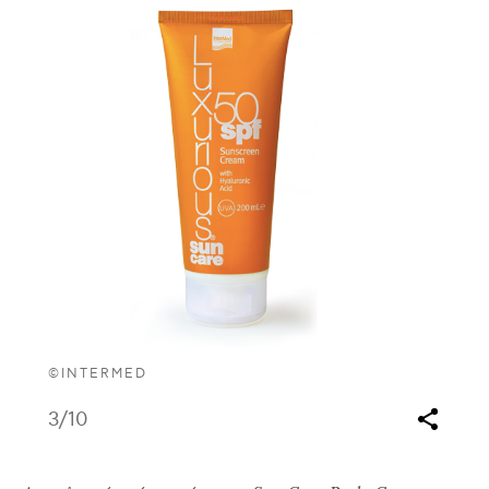
©INTERMED
3
/10