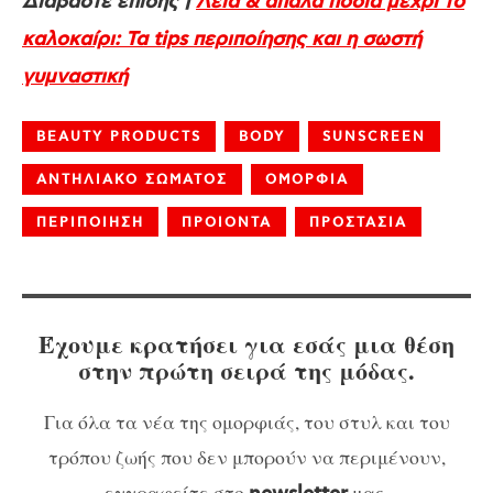
Διαβάστε επίσης |
Λεία & απαλά πόδια μέχρι το
καλοκαίρι: Τα tips περιποίησης και η σωστή
γυμναστική
BEAUTY PRODUCTS
BODY
SUNSCREEN
ΑΝΤΗΛΙΑΚΟ ΣΩΜΑΤΟΣ
ΟΜΟΡΦΙΑ
ΠΕΡΙΠΟΙΗΣΗ
ΠΡΟΙΟΝΤΑ
ΠΡΟΣΤΑΣΙΑ
Έχουμε κρατήσει για εσάς μια θέση
στην πρώτη σειρά της μόδας.
Για όλα τα νέα της ομορφιάς, του στυλ και του
τρόπου ζωής που δεν μπορούν να περιμένουν,
εγγραφείτε στο
μας.