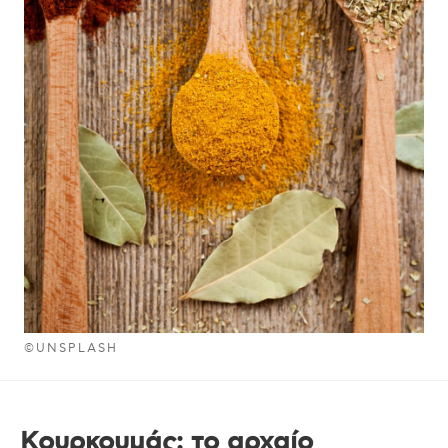
©UNSPLASH
Κουρκουμάς: το αρχαίο