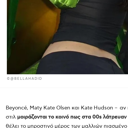
©@BELLAHADID
Beyoncé, Maty Kate Olsen και Kate Hudson – αν 
στιλ
μοιράζονται το κοινό πως στα 00s λάτρευαν τ
θέλει το μπροστινό μέρος των μαλλιών πιασμέν