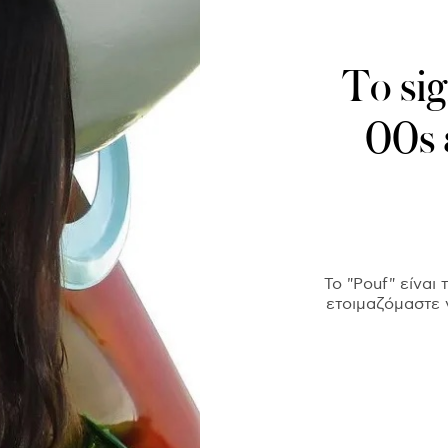
Το sig
00s 
Το "Pouf" είναι
ετοιμαζόμαστε 