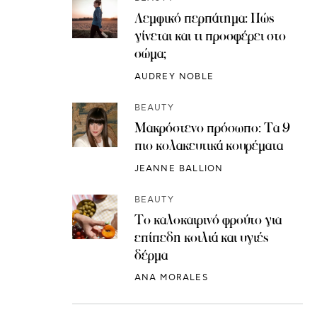
Λεμφικό περπάτημα: Πώς
γίνεται και τι προσφέρει στο
σώμα;
AUDREY NOBLE
BEAUTY
Μακρόστενο πρόσωπο: Τα 9
πιο κολακευτικά κουρέματα
JEANNE BALLION
BEAUTY
Το καλοκαιρινό φρούτο για
επίπεδη κοιλιά και υγιές
δέρμα
ANA MORALES