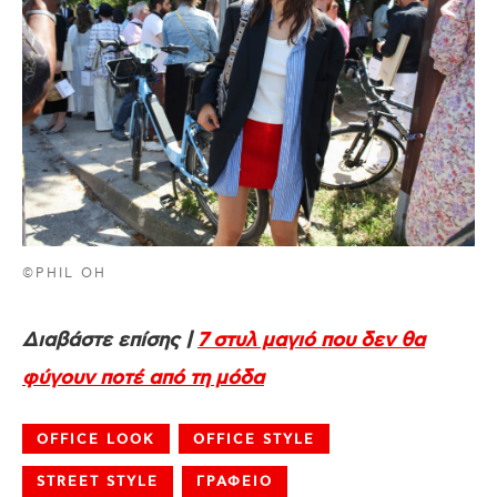
©PHIL OH
Διαβάστε επίσης |
7 στυλ μαγιό που δεν θα
φύγουν ποτέ από τη μόδα
OFFICE LOOK
OFFICE STYLE
STREET STYLE
ΓΡΑΦΕΙΟ