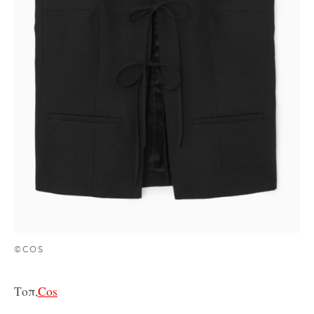
©COS
Τοπ,
Cos