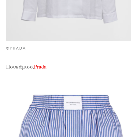
©PRADA
Πουκάμισο,
Prada