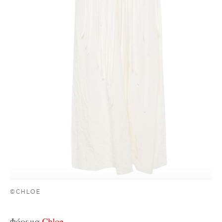
©CHLOE
Φόρεμα,
Chloe