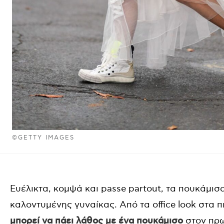
©GETTY IMAGES
Ευέλικτα, κομψά και passe partout, τα πουκάμισ
καλοντυμένης γυναίκας. Από τα office look στα
μπορεί να πάει λάθος με ένα πουκάμισο
στον πρω