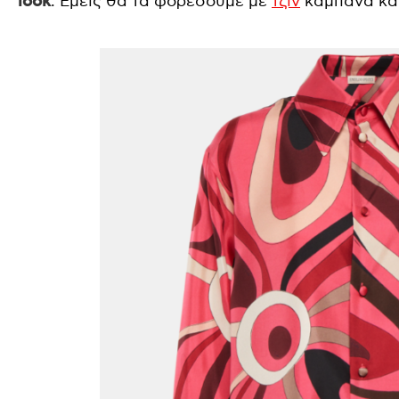
look
. Εμείς θα τα φορέσουμε με
τζιν
καμπάνα και 