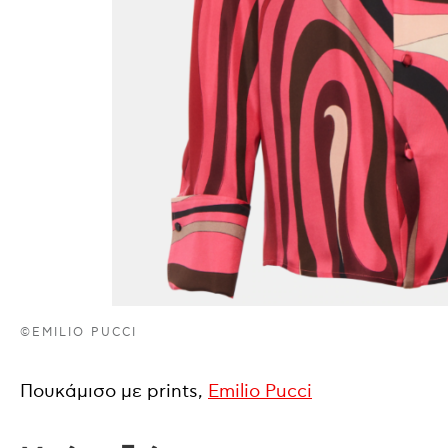
©EMILIO PUCCI
Πουκάμισο με prints,
Emilio Pucci