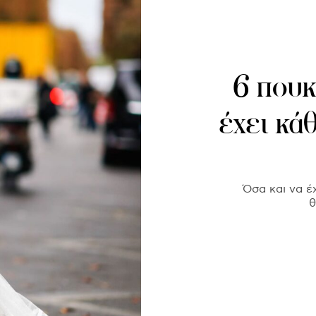
6 πουκ
έχει κά
Όσα και να έ
θ